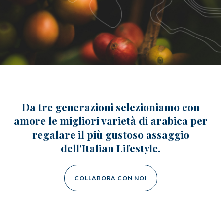
caffè
Cappuccino Italiano:
Latte Art
Coffeexperts
AZIENDA
Chi Siamo
Impegno Sociale
Sostenibilità
Da tre generazioni selezioniamo con
News/Press
Contatti
amore le migliori varietà di arabica per
regalare il più gustoso assaggio
dell'Italian Lifestyle.
COLLABORA CON NOI