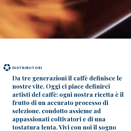
caffè
Cappuccino Italiano:
Latte Art
Coffeexperts
AZIENDA
Chi Siamo
Impegno Sociale
Sostenibilità
News/Press
Contatti
DISTRIBUTORI
Da tre generazioni il caffè definisce le
nostre vite. Oggi ci piace definirci
artisti del caffè: ogni nostra ricetta è il
frutto di un accurato processo di
selezione, condotto assieme ad
appassionati coltivatori e di una
tostatura lenta. Vivi con noi il sogno