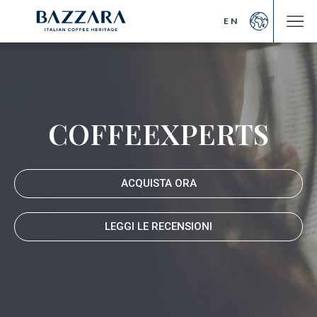
EN
CAFFÈ
FORMAZIONE
Luxury
Bazzara Academy
COFFEEXPERTS
Blend
Marco Bazzara
Monorigini
I corsi
Bioarabica
Location
Decaffeinato
Photogallery
ACQUISTA ORA
Diventa distributore
Bazzara Experience
Dicono di noi
LEGGI LE RECENSIONI
PROGETTI
BAZZARA
COFFEEBOOKS
Trieste Coffee Experts
Caffè Espresso
Comunicazione
La Filiera del caffè
Italian Coffee Icons
Espresso
Master Barista
La Degustazione del