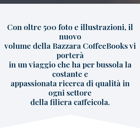
caffè
Cappuccino Italiano:
Latte Art
Coffeexperts
Con oltre 500 foto e illustrazioni, il
nuovo
AZIENDA
volume della Bazzara CoffeeBooks vi
Chi Siamo
porterà
Impegno Sociale
Sostenibilità
in un viaggio che ha per bussola la
News/Press
costante e
Contatti
appassionata ricerca di qualità in
ogni settore
della filiera caffeicola.