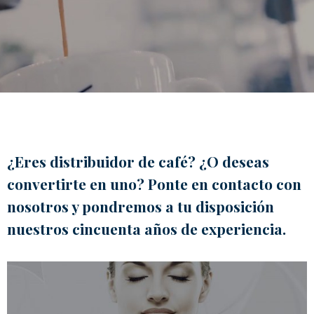
Italian Cappuccino. Latte
Art
Coffeexperts
COMPANY
About us
Social Commitment
News/Press
Contacts
¿Eres distribuidor de café? ¿O deseas
convertirte en uno? Ponte en contacto con
nosotros y pondremos a tu disposición
nuestros cincuenta años de experiencia.