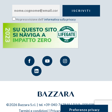
Ho preso visione dell'
informativa sulla privacy
©2026 Bazzara S.r.l. | tel. +39-040-767849 | P.IVA: 00949800320 |
Termini e condizioni
|
Privacy Policy
|
Cookie Policy