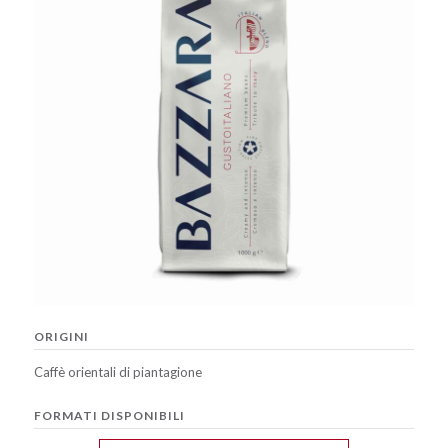
caffè
Cappuccino Italiano:
Latte Art
Coffeexperts
AZIENDA
Chi Siamo
Impegno Sociale
Sostenibilità
News/Press
Contatti
ORIGINI
Caffè orientali di piantagione
FORMATI DISPONIBILI