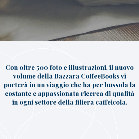
caffè
Cappuccino Italiano:
Latte Art
Coffeexperts
AZIENDA
Chi Siamo
Impegno Sociale
Sostenibilità
Con oltre 500 foto e illustrazioni, il nuovo
News/Press
Contatti
volume della Bazzara CoffeeBooks vi
porterà in un viaggio che ha per bussola la
costante e appassionata ricerca di qualità
in ogni settore della filiera caffeicola.