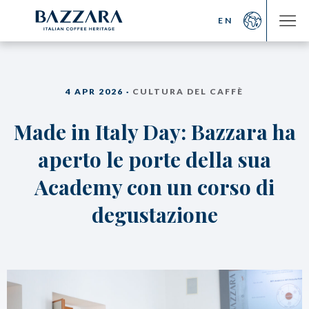
EN
CAFFÈ
FORMAZIONE
4 APR 2026 ·
CULTURA DEL CAFFÈ
Luxury
Bazzara Academy
Made in Italy Day: Bazzara ha
Blend
Marco Bazzara
Monorigini
I corsi
aperto le porte della sua
Bioarabica
Location
Decaffeinato
Photogallery
Academy con un corso di
Diventa distributore
Bazzara Experience
Dicono di noi
degustazione
PROGETTI
BAZZARA
COFFEEBOOKS
Trieste Coffee Experts
Caffè Espresso
Comunicazione
La Filiera del caffè
Italian Coffee Icons
Espresso
Master Barista
La Degustazione del