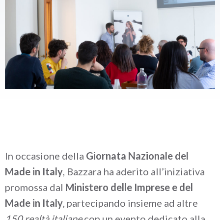
caffè
Cappuccino Italiano:
Latte Art
Coffeexperts
AZIENDA
Chi Siamo
Impegno Sociale
Sostenibilità
News/Press
Contatti
In occasione della
Giornata Nazionale del
Made in Italy
, Bazzara ha aderito all’iniziativa
promossa dal
Ministero delle Imprese e del
Made in Italy
, partecipando insieme ad altre
150 realtà italiane
con un evento dedicato alla