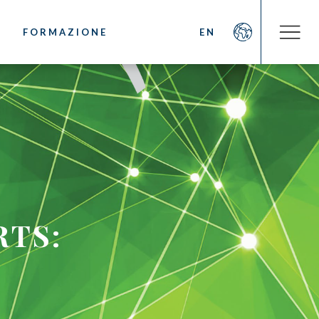
FORMAZIONE
EN
AZIENDA
OOKS
Chi Siamo
o
Impegno Sociale
 caffè Espresso
Sostenibilità
ne del caffè
News/Press
liano: Latte Art
Contatti
RTS: