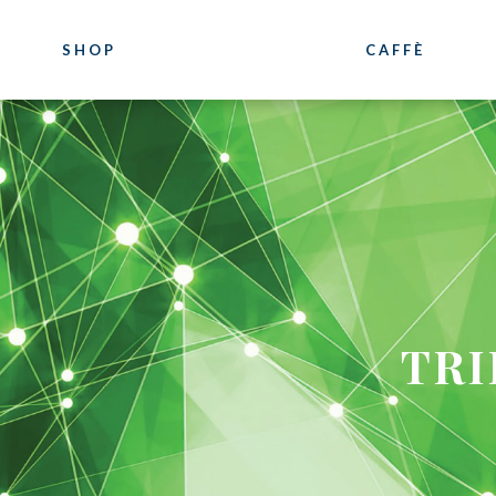
SHOP
CAFFÈ
CAFFÈ
FORMAZIO
Luxury
Bazzara Academ
Blend
Marco Bazzara
Monorigini
I corsi
Bioarabica
Location
Decaffeinato
Photogallery
TRI
Diventa distributore
Bazzara Experie
Dicono di noi