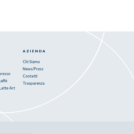
AZIENDA
S
Chi Siamo
News/Press
spresso
Contatti
caffè
Trasparenza
Latte Art