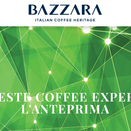
NE
PROGETTI
BAZZARA
COFFEEB
y
Trieste Coffee Experts
Caffè Espress
Comunicazione
La Filiera del
Italian Coffee Icons
La Degustazio
Master Barista
Cappuccino Ita
Coffeexperts
ESTE COFFEE EXPE
nce
L'ANTEPRIMA