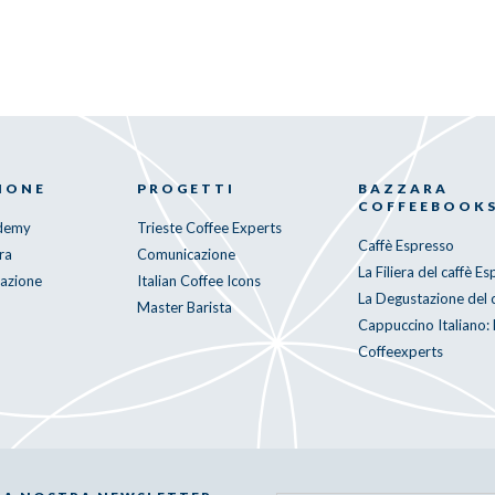
IONE
PROGETTI
BAZZARA
COFFEEBOOK
ademy
Trieste Coffee Experts
Caffè Espresso
ra
Comunicazione
La Filiera del caffè E
mazione
Italian Coffee Icons
La Degustazione del 
Master Barista
Cappuccino Italiano: 
Coffeexperts