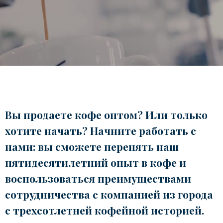
Italian Cappuccino. Latte
Art
Coffeexperts
COMPANY
About us
Social Commitment
News/Press
Contacts
Вы продаете кофе оптом? Или только
хотите начать? Начните работать с
нами: вы сможете перенять наш
пятидесятилетний опыт в кофе и
воспользоваться преимуществами
сотрудничества с компанией из города
с трехсотлетней кофейной историей.