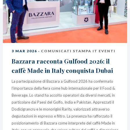
caffè
Cappuccino Italiano:
Latte Art
Coffeexperts
AZIENDA
Chi Siamo
Impegno Sociale
3 MAR 2026 ·
COMUNICATI STAMPA IT EVENTI
Sostenibilità
Bazzara racconta Gulfood 2026: il
News/Press
Contatti
caffè Made in Italy conquista Dubai
La partecipazione di Bazzara a Gulfood 2026 ha confermato
l’importanza della fiera come hub internazionale per il Food &
Beverage. Lo stand ha accolto operatori da diversi mercati, in
particolare dai Paesi del Golfo, India e Pakistan. Apprezzati il
Dodicigrancru e le monorigini Rarity, valorizzati attraverso
degustazioni in espresso e filtro. La presenza ha rafforzato il
posizionamento di Bazzara come interprete del caffè Made in